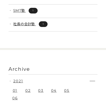
SMT塾
1
社長の会計塾
1
Archive
2021
・
01
02
03
04
05
06