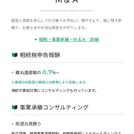
Succession of Business Mergers & Acquisitions
経営と資産を安心して引き継ぐお手伝い。増やすより、後に残す承
継で、お客さまの大切な資産をお守りします。
相続・事業承継・Ｍ＆Ａ 詳細
相続税申告報酬
0.7
概ね遺産額の
％
〜
※遺産の内容及び相続人の数等により前後します。
相続の事前対策にコンサルティングも行っています。
事業承継コンサルティング
別途お見積り
株式評価、特例事業承継税制、組織再編成によるホールディングス