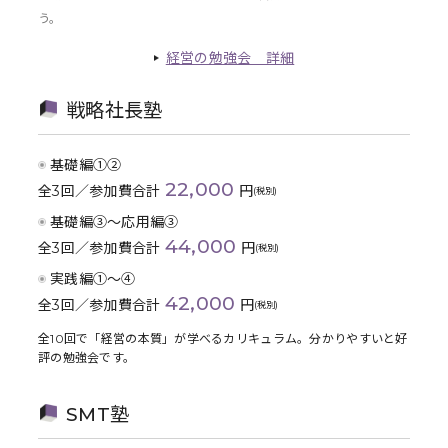
う。
経営の勉強会 詳細
戦略社長塾
基礎編①②
22,000
全3回／参加費合計
円
(税別)
基礎編③〜応用編③
44,000
全3回／参加費合計
円
(税別)
実践編①〜④
42,000
全3回／参加費合計
円
(税別)
全10回で「経営の本質」が学べるカリキュラム。分かりやすいと好
評の勉強会です。
SMT塾