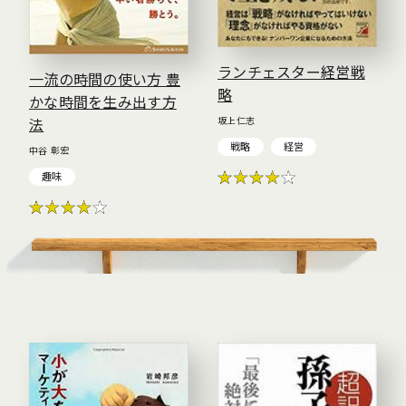
ランチェスター経営戦
一流の時間の使い方 豊
略
かな時間を生み出す方
坂上仁志
法
戦略
経営
中谷 彰宏
趣味