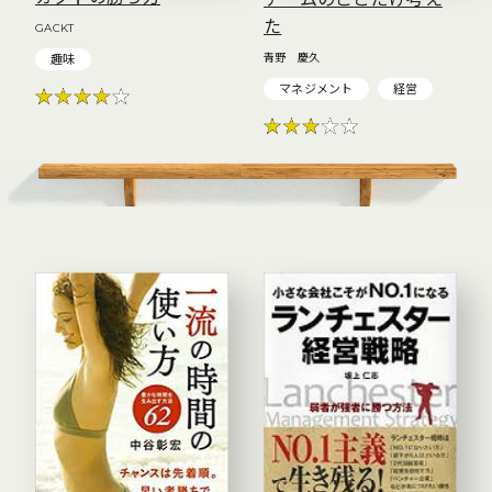
た
GACKT
青野 慶久
趣味
マネジメント
経営