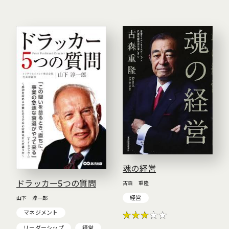
魂の経営
ドラッカー5つの質問
古森 重隆
経営
山下 淳一郎
マネジメント
リーダーシップ
経営