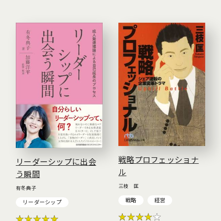
戦略プロフェッショナ
リーダーシップに出会
ル
う瞬間
三枝 匡
有冬典子
戦略
経営
リーダーシップ