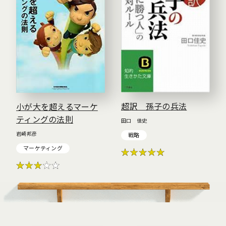
超訳 孫子の兵法
小が大を超えるマーケ
ティングの法則
田口 佳史
岩崎邦彦
戦略
マーケティング