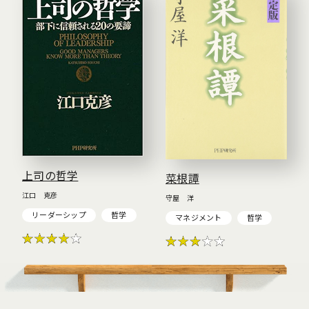
上司の哲学
菜根譚
江口 克彦
守屋 洋
リーダーシップ
哲学
マネジメント
哲学