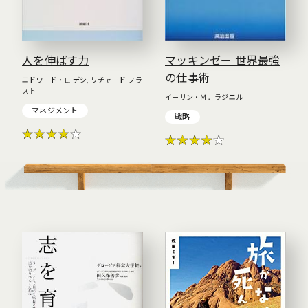
人を伸ばす力
マッキンゼー 世界最強
の仕事術
エドワード・L. デシ, リチャード フラ
スト
イーサン・Ｍ．ラジエル
マネジメント
戦略