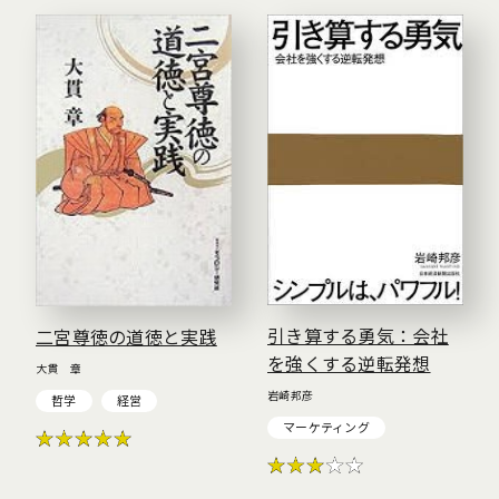
引き算する勇気：会社
二宮尊徳の道徳と実践
を強くする逆転発想
大貫 章
岩崎邦彦
哲学
経営
マーケティング