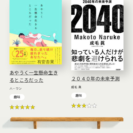
あやうく一生懸命生き
２０４０年の未来予測
るところだった
成毛 眞
ハ・ワン
趣味
趣味