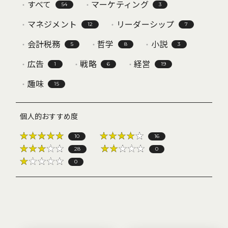
すべて
マーケティング
54
3
マネジメント
リーダーシップ
12
7
会計税務
哲学
小説
5
8
3
広告
戦略
経営
1
6
19
趣味
15
個人的おすすめ度
10
16
28
0
0