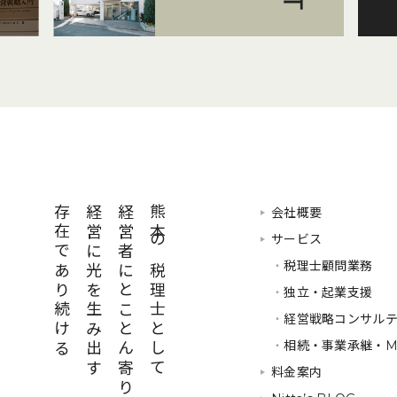
存在であり続ける
経営に光を生み出す
経営者にとことん寄り添い
熊本の税理士として
会社概要
サービス
・
税理士顧問業務
・
独立・起業支援
・
経営戦略コンサル
・
相続・事業承継・M
料金案内