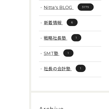
Nitta's BLOG
3179
新着情報
6
戦略社長塾
1
SMT塾
1
社長の会計塾
1