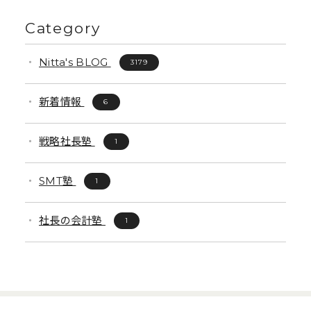
Category
Nitta's BLOG
3179
新着情報
6
戦略社長塾
1
SMT塾
1
社長の会計塾
1