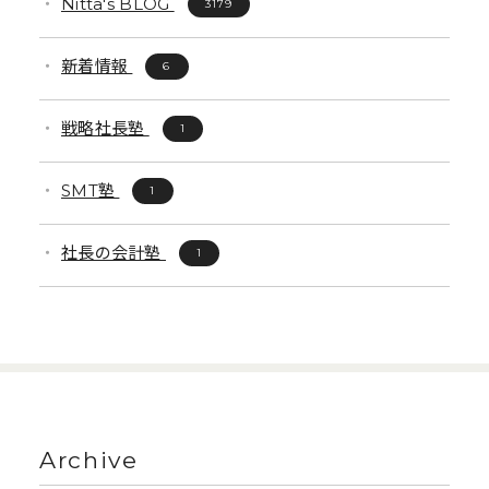
Nitta's BLOG
3179
新着情報
6
戦略社長塾
1
SMT塾
1
社長の会計塾
1
Archive