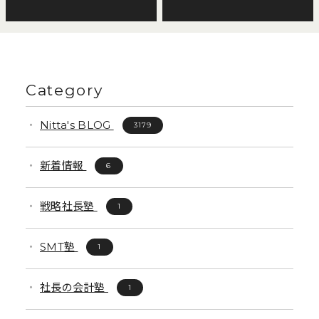
Category
Nitta's BLOG
3179
新着情報
6
戦略社長塾
1
SMT塾
1
社長の会計塾
1