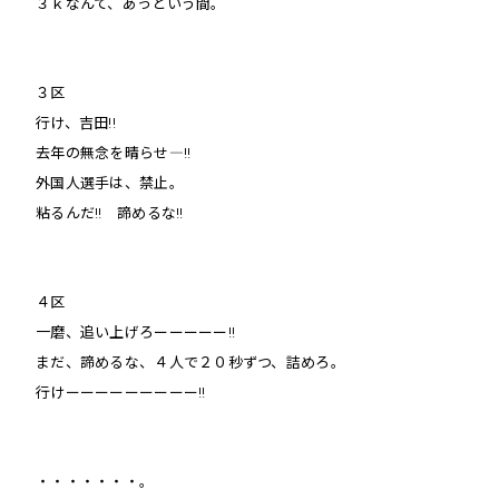
３ｋなんて、あっという間。
３区
行け、吉田!!
去年の無念を晴らせ―!!
外国人選手は、禁止。
粘るんだ!! 諦めるな!!
４区
一磨、追い上げろーーーーー!!
まだ、諦めるな、４人で２０秒ずつ、詰めろ。
行けーーーーーーーーー!!
・・・・・・・。