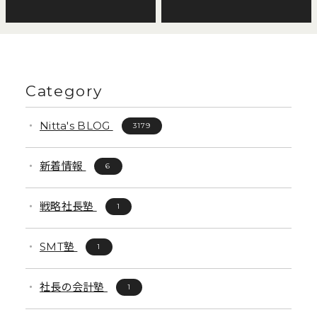
Category
Nitta's BLOG
3179
新着情報
6
戦略社長塾
1
SMT塾
1
社長の会計塾
1