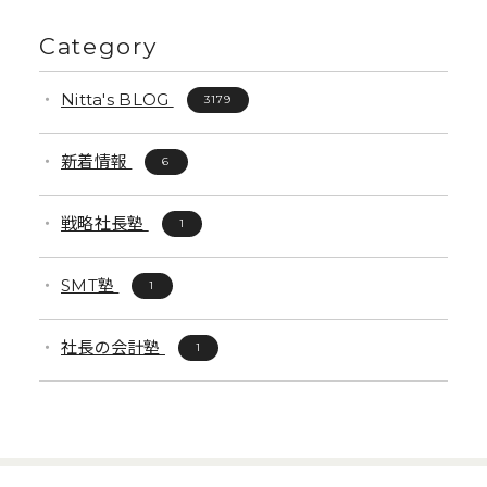
Category
Nitta's BLOG
3179
新着情報
6
戦略社長塾
1
SMT塾
1
社長の会計塾
1