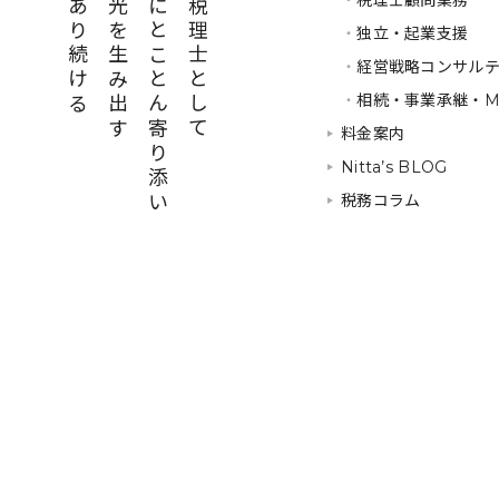
存在であり続ける
経営に光を生み出す
経営者にとことん寄り添い
熊本の税理士として
・
税理士顧問業務
・
独立・起業支援
・
経営戦略コンサル
・
相続・事業承継・M
料金案内
Nitta’s BLOG
税務コラム