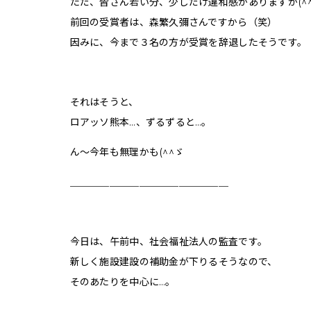
ただ、皆さん若い分、少しだけ違和感がありますが(^
前回の受賞者は、森繁久彌さんですから（笑）
因みに、今まで３名の方が受賞を辞退したそうです。
それはそうと、
ロアッソ熊本…、ずるずると…。
ん〜今年も無理かも(^^ゞ
＿＿＿＿＿＿＿＿＿＿＿＿＿＿＿＿
今日は、午前中、社会福祉法人の監査です。
新しく施設建設の補助金が下りるそうなので、
そのあたりを中心に…。