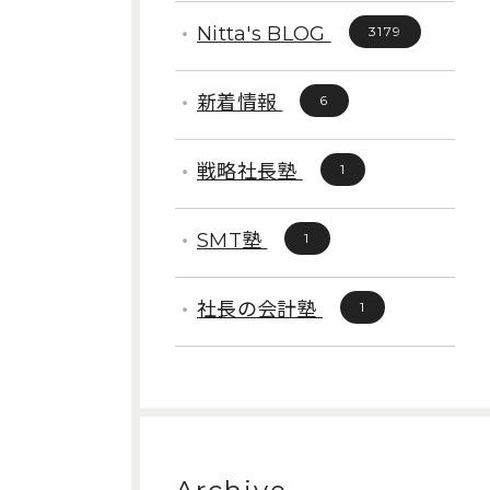
Nitta's BLOG
3179
新着情報
6
戦略社長塾
1
SMT塾
1
社長の会計塾
1