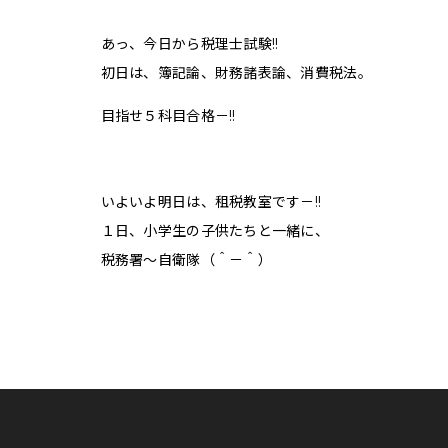
あっ、今日から税理士試験!!
初日は、簿記論、財務諸表論、消費税法。
目指せ５科目合格－!!
いよいよ明日は、租税教室です－!!
１日、小学生の子供たちと一緒に、
税務署〜自衛隊（＾－＾）