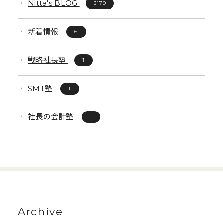
Nitta's BLOG
3179
新着情報
6
戦略社長塾
1
SMT塾
1
社長の会計塾
1
Archive