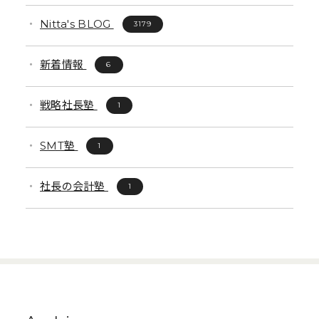
Nitta's BLOG
3179
新着情報
6
戦略社長塾
1
SMT塾
1
社長の会計塾
1