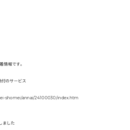
新着情報です。
納付のサービス
ozei-shomei/annai/24100030/index.htm
しました