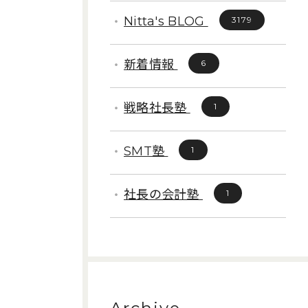
Nitta's BLOG
3179
新着情報
6
戦略社長塾
1
SMT塾
1
社長の会計塾
1