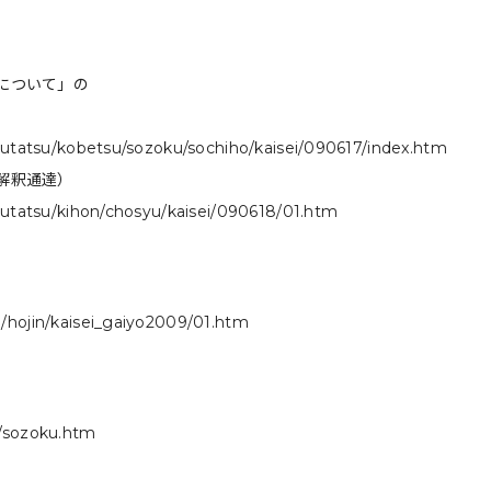
について」の
tsutatsu/kobetsu/sozoku/sochiho/kaisei/090617/index.htm
解釈通達）
tsutatsu/kihon/chosyu/kaisei/090618/01.htm
h/hojin/kaisei_gaiyo2009/01.htm
u/sozoku.htm