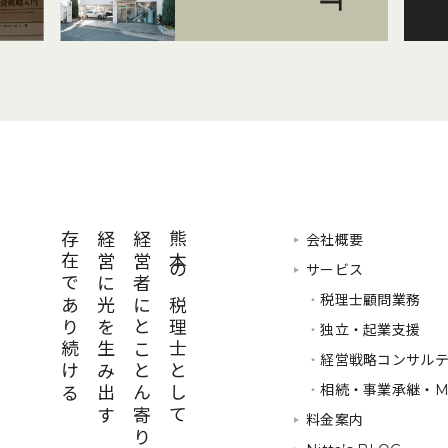
存在であり続ける
経営に光を生み出す
経営者にとことん寄り添い
熊本の税理士として
会社概要
サービス
・
税理士顧問業務
・
独立・起業支援
・
経営戦略コンサル
・
相続・事業承継・M
料金案内