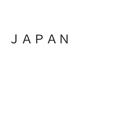
 ＪＡＰＡＮ