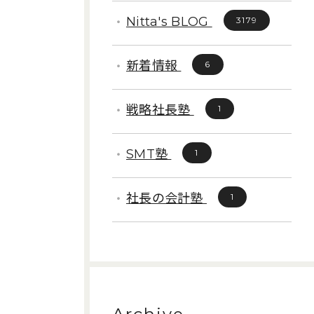
Nitta's BLOG
3179
新着情報
6
戦略社長塾
1
SMT塾
1
社長の会計塾
1