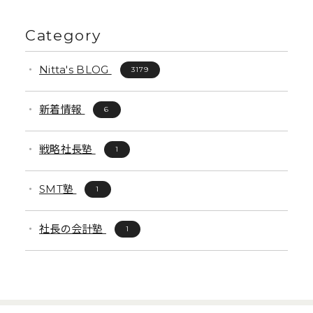
Category
Nitta's BLOG
3179
新着情報
6
戦略社長塾
1
SMT塾
1
社長の会計塾
1