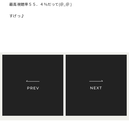
最高視聴率５５．４％だって(＠_＠;)
すげっ♪