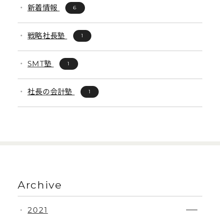
新着情報
6
戦略社長塾
1
SMT塾
1
社長の会計塾
1
Archive
2021
・