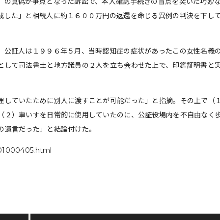
」の真偽が争点となった訴訟で、本人確認手続きの盲点を突いた巧妙
成した」と相続人に約１６００万円の返還を命じる異例の判決を下し
、公証人は１９９６年５月、当時認知症の症状があったこの女性名義
として司法書士と地方議員の２人を立ち会わせた上で、印鑑証明書と
理していたために別人に渡すことが可能だった」と指摘。その上で（
（２）車いすを日常的に使用していたのに、公証役場内を不自由なく
の遺言だった」と結論付けた。
01000405.html