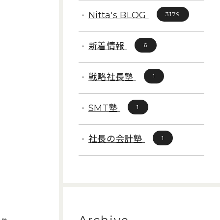
Nitta's BLOG
3179
新着情報
6
戦略社長塾
1
SMT塾
1
社長の会計塾
1