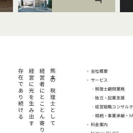
存在であり続ける
経営に光を生み出す
経営者にとことん寄り添い
熊本の税理士として
会社概要
サービス
・
税理士顧問業務
・
独立・起業支援
・
経営戦略コンサル
・
相続・事業承継・M
料金案内