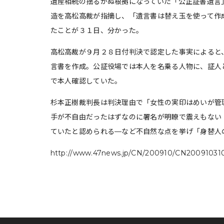
遺産相続の揺るがぬ根拠になっていた「公正証書遺言
造を高松高裁が指摘し、「遺言書は替え玉を使って作
たことが３１日、分かった。
高松高裁が９月２８日付判決で認定した事実によると
言書を作成。公証役場では本人を名乗る人物に、証人
で本人確認していた。
杉本正樹裁判長は判決理由で「女性の実印はめいが管
手が不自由だったはずなのに署名が明瞭で震えもない
ていたと認められる—など不自然な点を挙げ「身替人
http://www.47news.jp/CN/200910/CN20091031