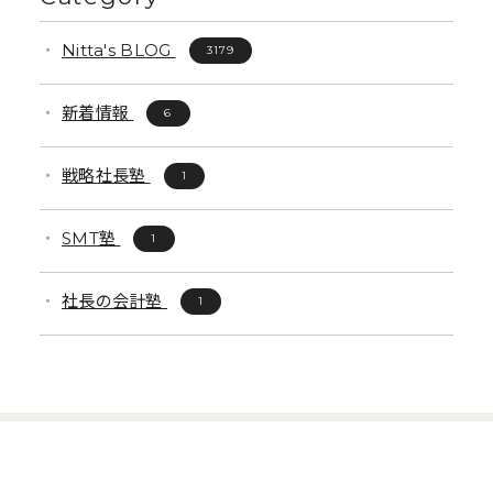
Nitta's BLOG
3179
新着情報
6
戦略社長塾
1
SMT塾
1
社長の会計塾
1