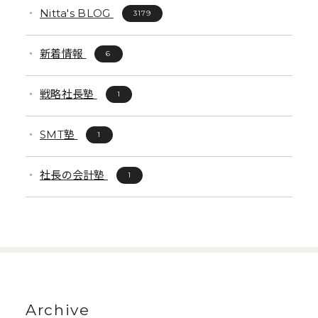
Nitta's BLOG
3179
新着情報
6
戦略社長塾
1
SMT塾
1
社長の会計塾
1
Archive