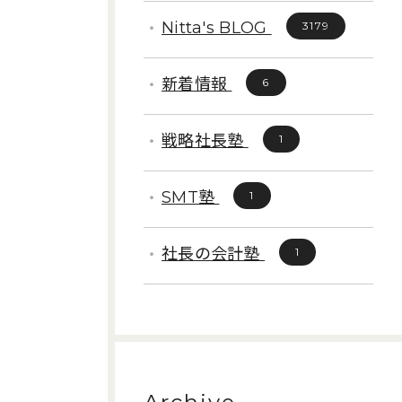
Nitta's BLOG
3179
新着情報
6
戦略社長塾
1
SMT塾
1
社長の会計塾
1