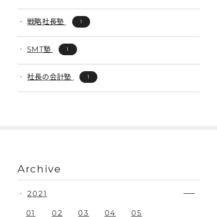
戦略社長塾
1
SMT塾
1
社長の会計塾
1
Archive
2021
・
01
02
03
04
05