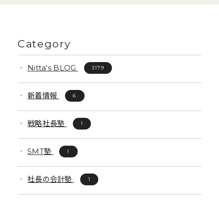
Category
Nitta's BLOG
3179
新着情報
6
戦略社長塾
1
SMT塾
1
社長の会計塾
1