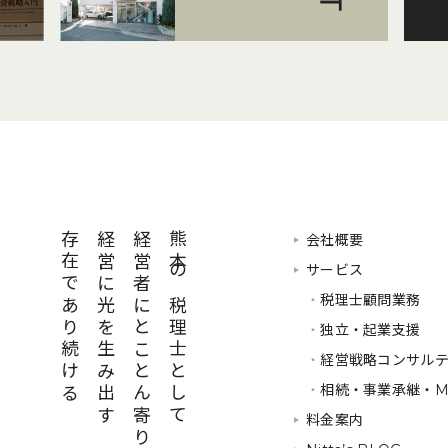
存在であり続ける
経営に光を生み出す
経営者にとことん寄り添い
熊本の税理士として
会社概要
サービス
・
税理士顧問業務
・
独立・起業支援
・
経営戦略コンサル
・
相続・事業承継・M
料金案内