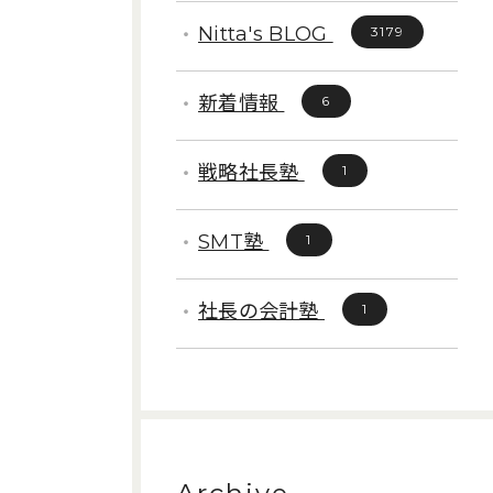
Nitta's BLOG
3179
新着情報
6
戦略社長塾
1
SMT塾
1
社長の会計塾
1