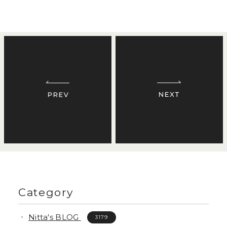
Category
Nitta's BLOG
3179