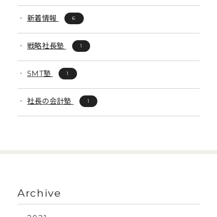
新着情報
6
戦略社長塾
1
SMT塾
1
社長の会計塾
1
Archive