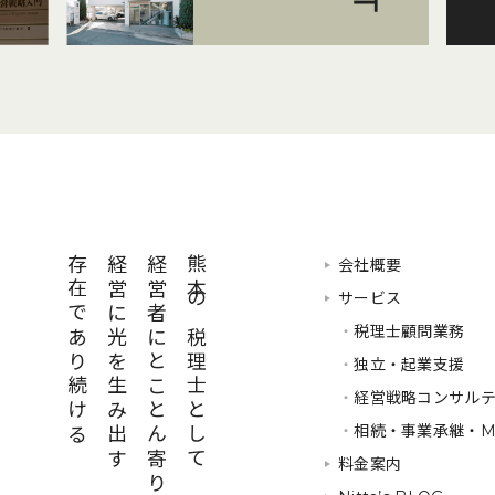
存在であり続ける
経営に光を生み出す
経営者にとことん寄り添い
熊本の税理士として
会社概要
サービス
・
税理士顧問業務
・
独立・起業支援
・
経営戦略コンサル
・
相続・事業承継・M
料金案内