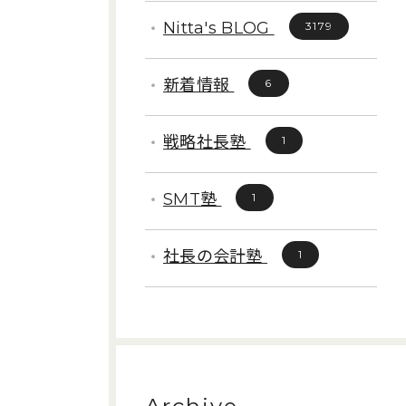
Nitta's BLOG
3179
新着情報
6
戦略社長塾
1
SMT塾
1
社長の会計塾
1