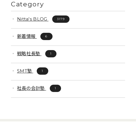
Category
Nitta's BLOG
3179
新着情報
6
戦略社長塾
1
SMT塾
1
社長の会計塾
1