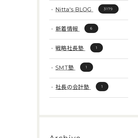
Nitta's BLOG
3179
新着情報
6
戦略社長塾
1
SMT塾
1
社長の会計塾
1