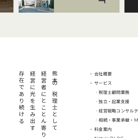
存在であり続ける
経営に光を生み出す
経営者にとことん寄り添い
熊本の税理士として
会社概要
サービス
・
税理士顧問業務
・
独立・起業支援
・
経営戦略コンサル
・
相続・事業承継・M
料金案内