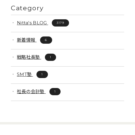
Category
Nitta's BLOG
3179
新着情報
6
戦略社長塾
1
SMT塾
1
社長の会計塾
1