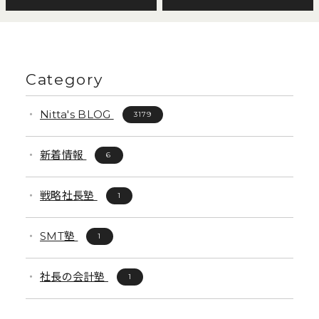
Category
Nitta's BLOG
3179
新着情報
6
戦略社長塾
1
SMT塾
1
社長の会計塾
1