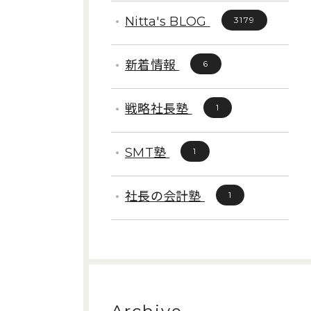
Nitta's BLOG
3179
新着情報
6
戦略社長塾
1
SMT塾
1
社長の会計塾
1