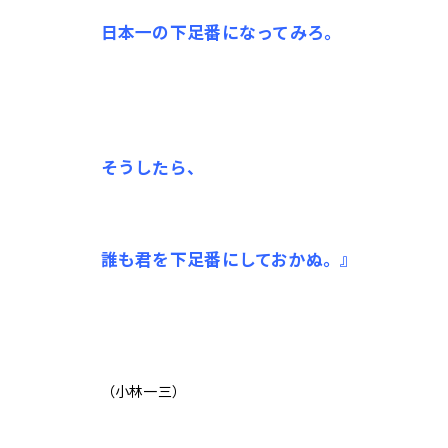
日本一の下足番になってみろ。
そうしたら、
誰も君を下足番にしておかぬ。』
（小林一三）