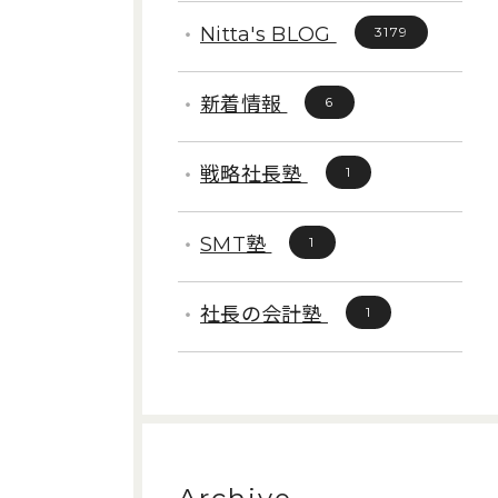
Nitta's BLOG
3179
新着情報
6
戦略社長塾
1
SMT塾
1
社長の会計塾
1