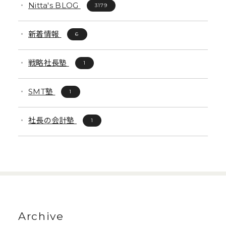
Nitta's BLOG
3179
新着情報
6
戦略社長塾
1
SMT塾
1
社長の会計塾
1
Archive