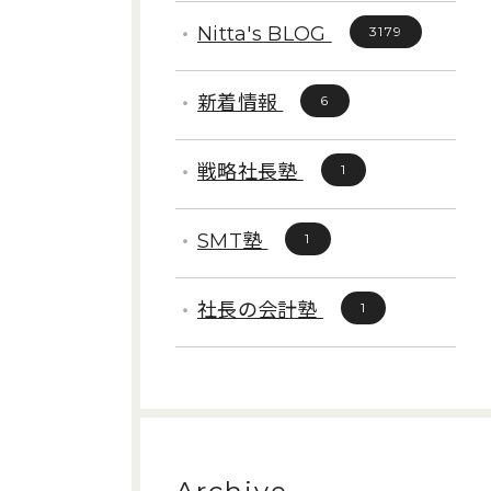
Nitta's BLOG
3179
新着情報
6
戦略社長塾
1
SMT塾
1
社長の会計塾
1