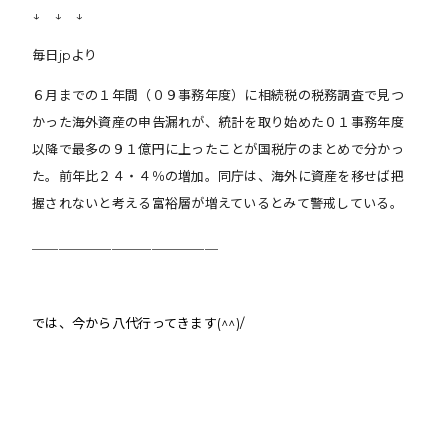
↓ ↓ ↓
毎日jpより
６月までの１年間（０９事務年度）に相続税の税務調査で見つ
かった海外資産の申告漏れが、統計を取り始めた０１事務年度
以降で最多の９１億円に上ったことが国税庁のまとめで分かっ
た。前年比２４・４％の増加。同庁は、海外に資産を移せば把
握されないと考える富裕層が増えているとみて警戒している。
＿＿＿＿＿＿＿＿＿＿＿＿＿＿
では、
今から八代行ってきます(^^)/