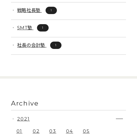
戦略社長塾
1
SMT塾
1
社長の会計塾
1
Archive
2021
・
01
02
03
04
05