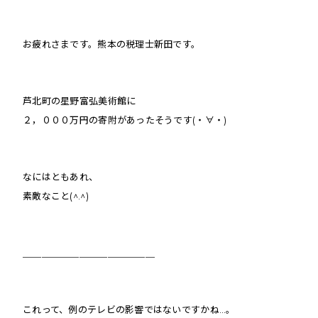
お疲れさまです。熊本の税理士新田です。
芦北町の
星野富弘美術館に
２，０００万円の寄附があったそうです(・∀・)
なにはともあれ、
素敵なこと(^.^)
＿＿＿＿＿＿＿＿＿＿＿＿＿＿
これって、例のテレビの影響ではないですかね…。