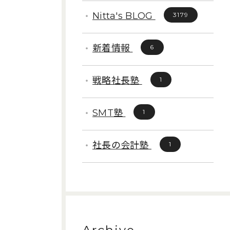
Nitta's BLOG
3179
新着情報
6
戦略社長塾
1
SMT塾
1
社長の会計塾
1