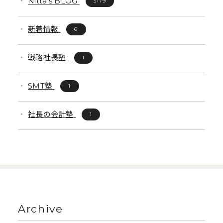
Nitta's BLOG
3179
新着情報
6
戦略社長塾
1
SMT塾
1
社長の会計塾
1
Archive