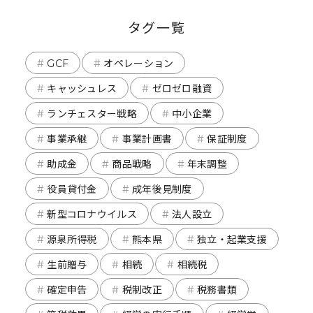
タグ一覧
GCF
オペレーション
キャッシュレス
ゼロゼロ融資
ランチェスター戦略
中小企業
事業承継
事業計画書
保証制度
助成金
商品戦略
年末調整
役員貸付金
成年後見制度
新型コロナウイルス
法人設立
源泉所得税
熊本県
独立・起業支援
生前贈与
相続
相続税
確定申告
税制改正
税務書類