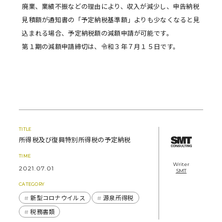
廃業、業績不振などの理由により、収入が減少し、申告納税
見積額が通知書の「予定納税基準額」よりも少なくなると見
込まれる場合、予定納税額の減額申請が可能です。
第１期の減額申請締切は、令和３年７月１５日です。
TITLE
所得税及び復興特別所得税の予定納税
TIME
Writer
2021.07.01
SMT
CATEGORY
新型コロナウイルス
源泉所得税
税務書類