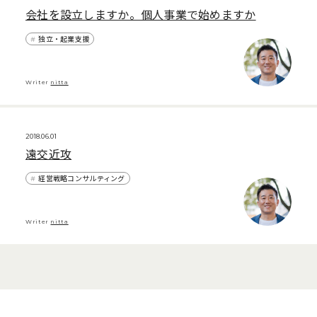
会社を設立しますか。個人事業で始めますか
独立・起業支援
Writer
nitta
2018.06.01
遠交近攻
経営戦略コンサルティング
Writer
nitta