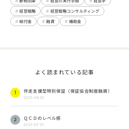
節税効果
経営の実行手順
経営学
経営戦略
経営戦略コンサルティング
給付金
融資
補助金
よく読まれている記事
伴走支援型特別保証（保証協会制度融資）
2021.06.01
ＱＣＤのレベル感
2021.07.01