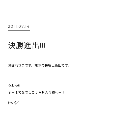
2011.07.14
決勝進出!!!
お疲れさまです。熊本の税理士新田です。
うわっ!!
３－１でなでしこＪＡＰＡＮ勝利－!!!
(^o^)／