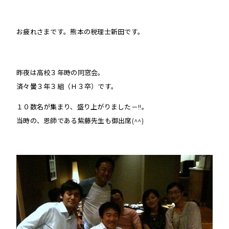
お疲れさまです。熊本の税理士新田です。
昨夜は高校３年時の同窓会。
済々黌３年３組（Ｈ３卒）です。
１０数名が集まり、盛り上がりました－!!。
当時の、恩師である紫藤先生も御出席(^^)