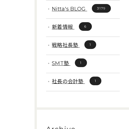
Nitta's BLOG
3179
新着情報
6
戦略社長塾
1
SMT塾
1
社長の会計塾
1