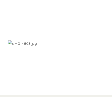
＿＿＿＿＿＿＿＿＿＿＿＿＿＿＿＿
＿＿＿＿＿＿＿＿＿＿＿＿＿＿＿＿