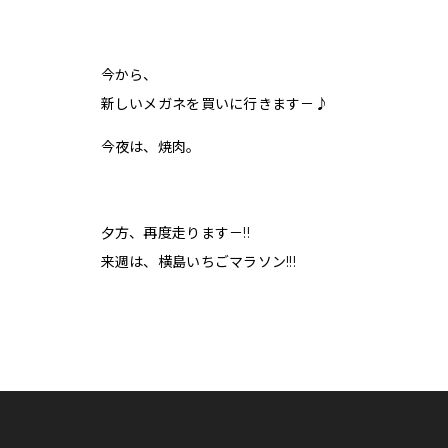
今から、
新しいメガネを買いに行きます－♪
今夜は、焼肉。
夕方、再度走ります－!!
来週は、横島いちごマラソン!!!