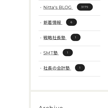
Nitta's BLOG
3179
新着情報
6
戦略社長塾
1
SMT塾
1
社長の会計塾
1