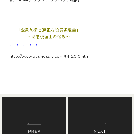
於：ANAクラウンプラザホテル福岡
「企業防衛と適正な役員退職金」
〜ある税理士の悩み〜
↓ ↓ ↓ ↓ ↓
http://www.business-v.com/trf_2010.html