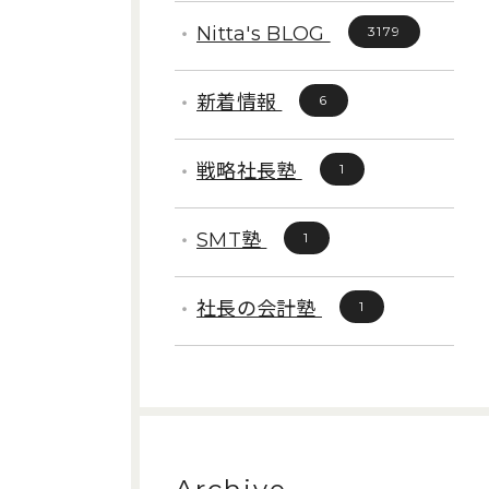
Nitta's BLOG
3179
新着情報
6
戦略社長塾
1
SMT塾
1
社長の会計塾
1