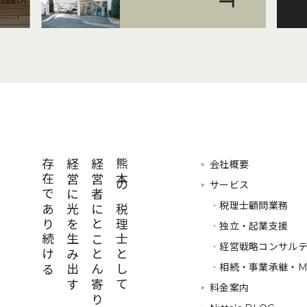
存在であり続ける
経営に光を生み出す
経営者にとことん寄り添い
熊本の税理士として
会社概要
サービス
・
税理士顧問業務
・
独立・起業支援
・
経営戦略コンサル
・
相続・事業承継・M
料金案内