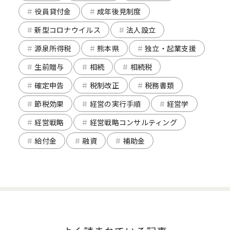
役員貸付金
成年後見制度
新型コロナウイルス
法人設立
源泉所得税
熊本県
独立・起業支援
生前贈与
相続
相続税
確定申告
税制改正
税務書類
節税効果
経営の実行手順
経営学
経営戦略
経営戦略コンサルティング
給付金
融資
補助金