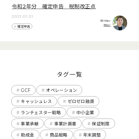
令和2年分 確定申告 税制改正点
2021.01.01
Writer
Mori
確定申告
タグ一覧
GCF
オペレーション
キャッシュレス
ゼロゼロ融資
ランチェスター戦略
中小企業
事業承継
事業計画書
保証制度
助成金
商品戦略
年末調整