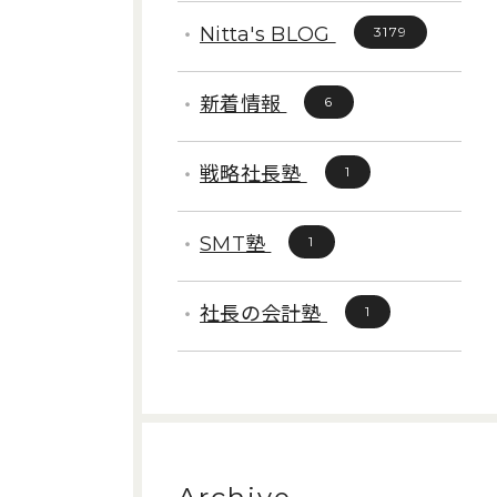
Nitta's BLOG
3179
新着情報
6
戦略社長塾
1
SMT塾
1
社長の会計塾
1